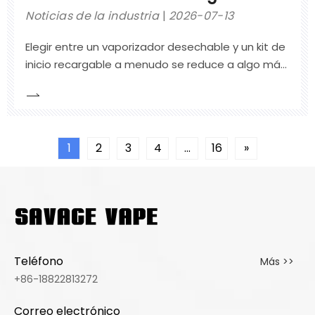
¿cuál elegir?
Noticias de la industria
2026-07-13
Elegir entre un vaporizador desechable y un kit de
inicio recargable a menudo se reduce a algo más
que conveniencia.
1
2
3
4
...
16
»
Teléfono
Más >>
+86-18822813272
Correo electrónico