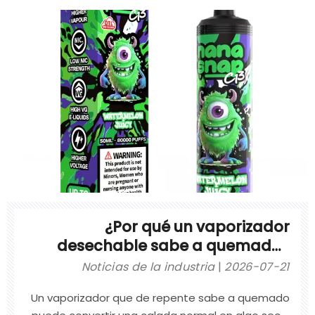
tradicional de fumar un cigarrillo, lo que lo
convierte en una transición familiar y cómoda
para
¿Por qué un vaporizador
desechable sabe a quemado?
Causas y consejos para el
Noticias de la industria
2026-07-21
comprador
Un vaporizador que de repente sabe a quemado