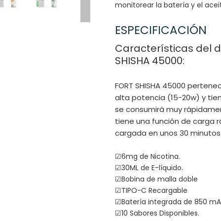
monitorear la batería y el ace
ESPECIFICACIÓN
Características del 
SHISHA 45000:
FORT SHISHA 45000 pertenece
alta potencia (15-20w) y tie
se consumirá muy rápidament
tiene una función de carga
cargada en unos 30 minutos
☑6mg de Nicotina.
☑30ML de E-líquido.
☑Bobina de malla doble
☑TIPO-C Recargable
☑Batería integrada de 850 mA
☑10 Sabores Disponibles.